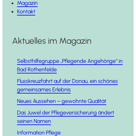
Magazin
Kontakt
Aktuelles im Magazin
Selbst­hil­fe­grup­pe „Pfle­gen­de Ange­hö­ri­ge“ in
Bad Rothenfelde
Fluss­kreuz­fahrt auf der Donau, ein schö­nes
gemein­sa­mes Erlebnis
Neu­es Aus­se­hen – gewohn­te Qualität
Das Juwel der Pfle­ge­ver­si­che­rung ändert
sei­nen Namen
Infor­ma­ti­on Pflege