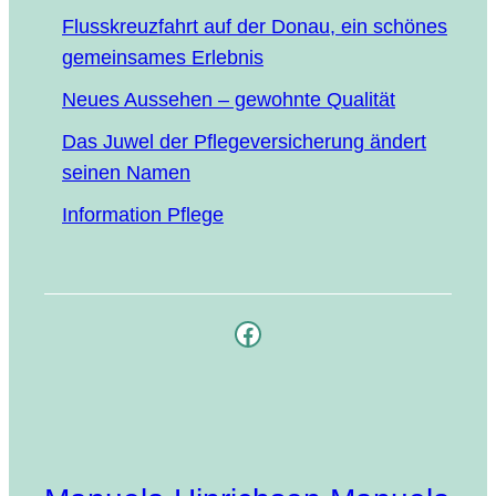
Fluss­kreuz­fahrt auf der Donau, ein schö­nes
gemein­sa­mes Erlebnis
Neu­es Aus­se­hen – gewohn­te Qualität
Das Juwel der Pfle­ge­ver­si­che­rung ändert
sei­nen Namen
Infor­ma­ti­on Pflege
Facebook