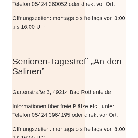
Tele­fon 05424 360052 oder direkt vor Ort.
Öff­nungs­zei­ten: mon­tags bis frei­tags von 8:00
bis 16:00 Uhr
Senioren-Tagestreff „An den
Salinen”
Gar­ten­stra­ße 3, 49214 Bad Rothenfelde
Infor­ma­tio­nen über freie Plät­ze etc., unter
Tele­fon 05424 3964195 oder direkt vor Ort.
Öff­nungs­zei­ten: mon­tags bis frei­tags von 8:00
bis 16:00 Uhr