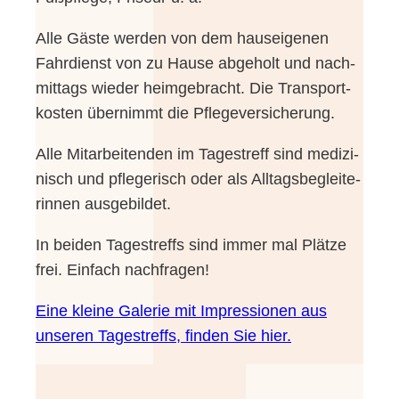
Alle Gäs­te wer­den von dem haus­ei­ge­nen
Fahr­dienst von zu Hau­se abge­holt und nach­
mit­tags wie­der heim­ge­bracht. Die Trans­port­
kos­ten über­nimmt die Pflegeversicherung.
Alle Mit­ar­bei­ten­den im Tages­treff sind medi­zi­
nisch und pfle­ge­risch oder als All­tags­be­glei­te­
rin­nen ausgebildet.
In bei­den Tages­treffs sind immer mal Plät­ze
frei. Ein­fach nachfragen!
Eine klei­ne Gale­rie mit Impres­sio­nen aus
unse­ren Tages­treffs, fin­den Sie hier.