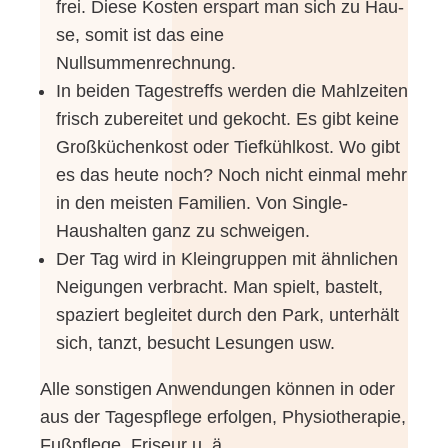
frei. Die­se Kos­ten erspart man sich zu Hau­
se, somit ist das eine
Nullsummenrechnung.
In bei­den Tages­treffs wer­den die Mahl­zei­ten
frisch zube­rei­tet und gekocht. Es gibt kei­ne
Groß­kü­chen­kost oder Tief­kühl­kost. Wo gibt
es das heu­te noch? Noch nicht ein­mal mehr
in den meis­ten Fami­li­en. Von Single-
Haushalten ganz zu schweigen.
Der Tag wird in Klein­grup­pen mit ähn­li­chen
Nei­gun­gen ver­bracht. Man spielt, bas­telt,
spa­ziert beglei­tet durch den Park, unter­hält
sich, tanzt, besucht Lesun­gen usw.
Alle sons­ti­gen Anwen­dun­gen kön­nen in oder
aus der Tages­pfle­ge erfol­gen, Phy­sio­the­ra­pie,
Fuß­pfle­ge, Fri­seur u. ä.