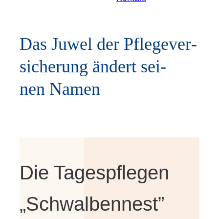
Das Juwel der Pfle­ge­ver­
si­che­rung ändert sei­
nen Namen
Die Tages­pfle­gen
„Schwal­ben­nest”