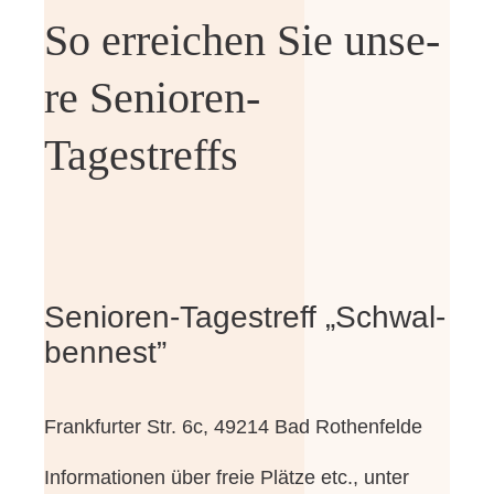
So errei­chen Sie unse­
re Senioren-
Tagestreffs
Senioren-Tagestreff „Schwal­
ben­nest”
Frank­fur­ter Str. 6c, 49214 Bad Rothenfelde
Infor­ma­tio­nen über freie Plät­ze etc., unter