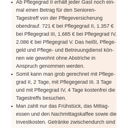
Ab Pfle­ge­grad II erhält jeder Gast noch ein­
mal einen Betrag für den Senioren-
Tagestreff von der Pfle­ge­ver­si­che­rung
oben­drauf. 721 € bei Pfle­ge­grad II, 1.357 €
bei Pfle­ge­grad III, 1.685 € bei Pfle­ge­grad IV,
2.086 € bei Pfle­ge­grad V. Das heißt, Pfle­ge­
geld und Pflege- und Betreu­ung­dienst kön­
nen wie gewohnt ohne Abstri­che in
Anspruch genom­men werden.
Somit kann man grob gerech­net mit Pfle­ge­
grad II, 2 Tage, mit Pfle­ge­ge­rad III. 3 Tage
und mit Pfle­ge­grad IV, 4 Tage kos­ten­frei die
Tages­treffs besuchen.
Man zahlt nur das Früh­stück, das Mit­tag­
essen und den Nach­mit­tags­kaf­fee sowie die
Invest­kos­ten. Geträn­ke zwi­schen­durch sind