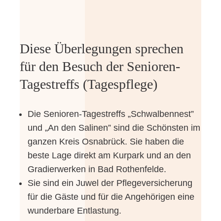
Die­se Über­le­gun­gen spre­chen
für den Besuch der Senioren-
Tagestreffs (Tages­pfle­ge)
Die Senioren-Tagestreffs „Schwal­ben­nest”
und „An den Sali­nen” sind die Schöns­ten im
gan­zen Kreis Osna­brück. Sie haben die
bes­te Lage direkt am Kur­park und an den
Gra­dier­wer­ken in Bad Rothenfelde.
Sie sind ein Juwel der Pfle­ge­ver­si­che­rung
für die Gäs­te und für die Ange­hö­ri­gen eine
wun­der­ba­re Entlastung.