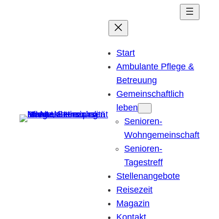
Zum
Inhalt
springen
Start
Ambulante Pflege &
Betreuung
Gemeinschaftlich
leben
Senioren-
Wohngemeinschaft
Senioren-
Tagestreff
Stellenangebote
Reisezeit
Magazin
Kontakt