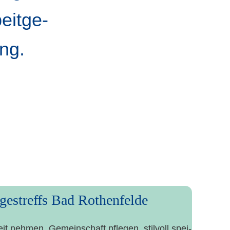
eit­ge­
ung.
gestreffs Bad Rothenfelde
it neh­men. Gemein­schaft pfle­gen, stil­voll spei­