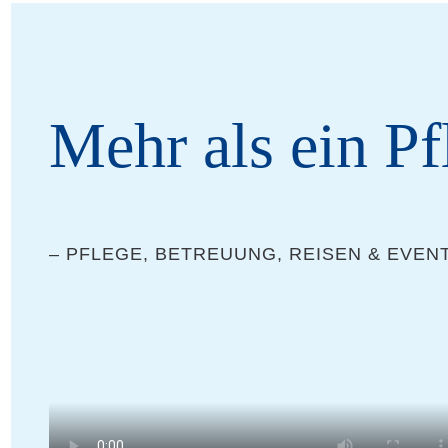
Mehr als ein Pf
– PFLE­GE, BETREU­UNG, REI­SEN & EVEN