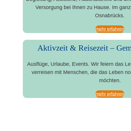
Ver­sor­gung bei Ihnen zu Hau­se. Im gan­ze
Osnabrücks.
mehr erfah­ren
Aktiv­zeit & Rei­se­zeit – Gem
Aus­flü­ge, Urlau­be, Events. Wir fei­ern das
ver­rei­sen mit Men­schen, die das Leben 
möchten.
mehr erfah­ren