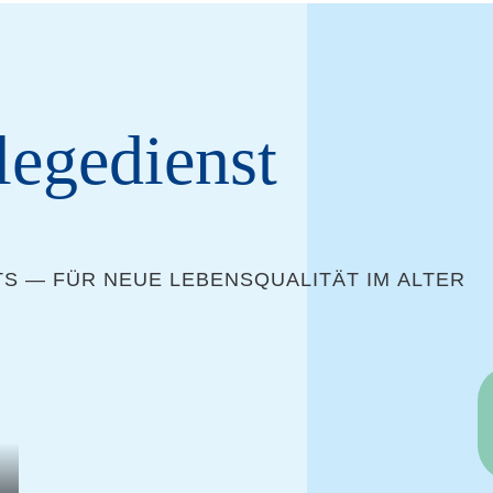
legedienst
TS — FÜR NEUE LEBENS­QUA­LI­TÄT IM ALTER