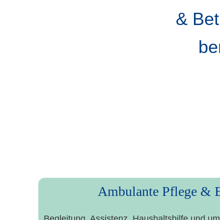
& Betr
be
Unse­re Leistung
Ambu­lan­te Pfle­ge &
Beglei­tung, Assis­tenz, Haus­halts­hil­fe und umf