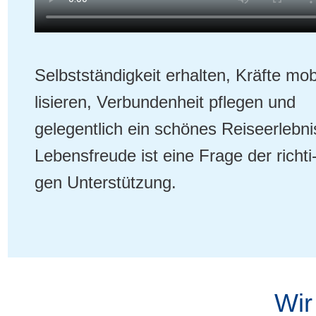
Selbst­stän­dig­keit erhal­ten, Kräf­te mob
li­sie­ren, Ver­bun­den­heit pfle­gen und
gele­gent­lich ein schö­nes Rei­se­er­leb­ni
Lebens­freu­de ist eine Fra­ge der rich­ti
gen Unterstützung.
Wir 