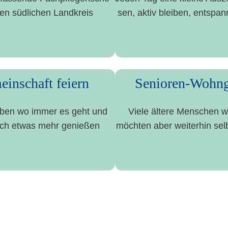
n süd­li­chen Land­kreis
sen, aktiv blei­ben, ent­spa
ein­schaft feiern
Senioren-Wohng
 Leben wo immer es geht und
Vie­le älte­re Men­schen 
noch etwas mehr genie­ßen
möch­ten aber wei­ter­hin sel