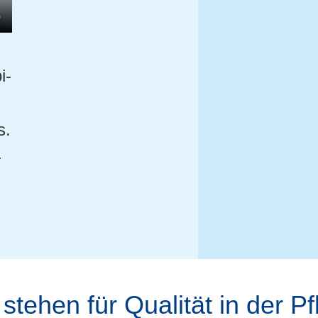
i­
s.
­
ste­hen für Qua­li­tät in der Pf