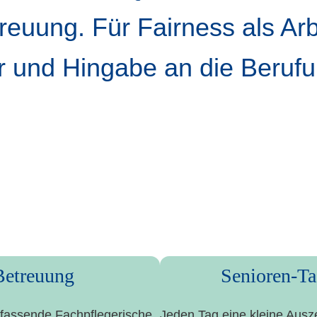
eu­ung. Für Fair­ness als Arb
r und Hin­ga­be an die Beruf
en
 Betreuung
Senioren-Ta
as­sen­de Fach­pfle­ge­ri­sche
Jeden Tag eine klei­ne Aus­ze