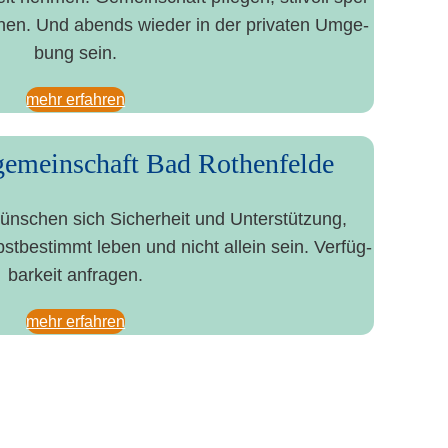
n­nen. Und abends wie­der in der pri­va­ten Umge­
bung sein.
mehr erfah­ren
emeinschaft Bad Rothenfelde
wün­schen sich Sicher­heit und Unter­stüt­zung,
bst­be­stimmt leben und nicht allein sein. Ver­füg­
bar­keit anfragen.
mehr erfah­ren