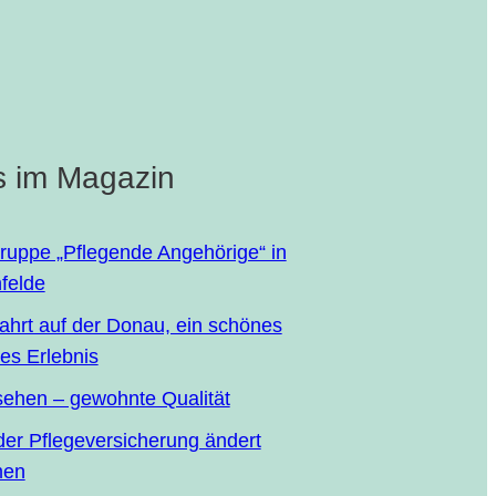
s im Magazin
­grup­pe „Pfle­gen­de Ange­hö­ri­ge“ in
felde
fahrt auf der Donau, ein schö­nes
es Erlebnis
se­hen – gewohn­te Qualität
r Pfle­ge­ver­si­che­rung ändert
men