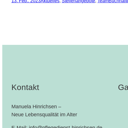
13. Feb.. 2023
Aktuelles
, 
Stellenangebote
, 
Team
Buchhalt
Kontakt
Ga
Manuela Hinrichsen –
Neue Lebensqualität im Alter
E-Mail: info@pflegedienst-hinrichsen.de