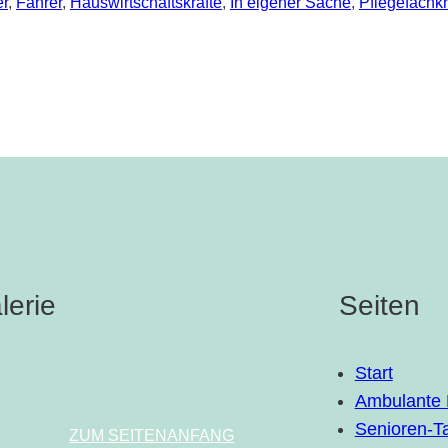
er
, 
Fahrer
, 
Hauswirtschaftskräfte
, 
In eigener Sache
, 
Pflegefachkr
lerie
Seiten
Start
Ambulante 
Senioren-Ta
ZUM SEITENANFANG