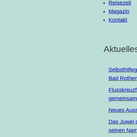
Reisezeit
Magazin
Kontakt
Aktuelle
Selbst­hil­fe
Bad Rothen
Fluss­kreuz­
gemein­sa­m
Neu­es Aus­
Das Juwel de
sei­nen Na