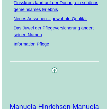
Fluss­kreuz­fahrt auf der Donau, ein schö­nes
gemein­sa­mes Erlebnis
Neu­es Aus­se­hen – gewohn­te Qualität
Das Juwel der Pfle­ge­ver­si­che­rung ändert
sei­nen Namen
Infor­ma­ti­on Pflege
Facebook
Manuela Hinrichsen Manuela