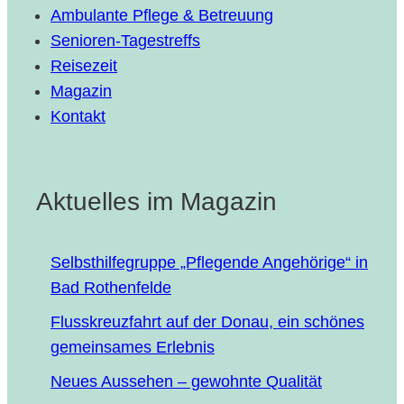
Ambulante Pflege & Betreuung
Senioren-Tagestreffs
Reisezeit
Magazin
Kontakt
Aktuelles im Magazin
Selbst­hil­fe­grup­pe „Pfle­gen­de Ange­hö­ri­ge“ in
Bad Rothenfelde
Fluss­kreuz­fahrt auf der Donau, ein schö­nes
gemein­sa­mes Erlebnis
Neu­es Aus­se­hen – gewohn­te Qualität