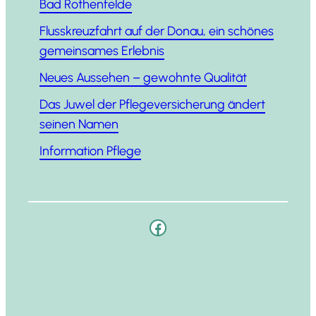
Bad Rothenfelde
Fluss­kreuz­fahrt auf der Donau, ein schö­nes
gemein­sa­mes Erlebnis
Neu­es Aus­se­hen – gewohn­te Qualität
Das Juwel der Pfle­ge­ver­si­che­rung ändert
sei­nen Namen
Infor­ma­ti­on Pflege
Facebook