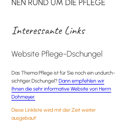
NEN RUND UM DIE PFLEGE
Inter­es­san­te Links
Web­site Pflege-Dschungel
Das The­ma Pfle­ge ist für Sie noch ein undurch­
sich­ti­ger Dschun­gel?
Dann emp­feh­len wir
Ihnen die sehr infor­ma­ti­ve Web­site von Herrn
Doh­mey­er
.
Die­se Link­lis­te wird mit der Zeit wei­ter
ausgebaut!