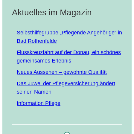
Aktuelles im Magazin
Selbst­hil­fe­grup­pe „Pfle­gen­de Ange­hö­ri­ge“ in
Bad Rothenfelde
Fluss­kreuz­fahrt auf der Donau, ein schö­nes
gemein­sa­mes Erlebnis
Neu­es Aus­se­hen – gewohn­te Qualität
Das Juwel der Pfle­ge­ver­si­che­rung ändert
sei­nen Namen
Infor­ma­ti­on Pflege