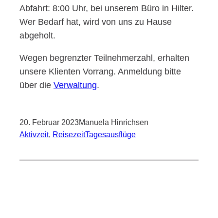
Abfahrt: 8:00 Uhr, bei unse­rem Büro in Hil­ter.
Wer Bedarf hat, wird von uns zu Hau­se
abgeholt.
Wegen begrenz­ter Teil­neh­mer­zahl, erhal­ten
unse­re Kli­en­ten Vor­rang. Anmel­dung bit­te
über die
Ver­wal­tung
.
20. Februar 2023
Manuela Hinrichsen
Aktivzeit
, 
Reisezeit
Tagesausflüge