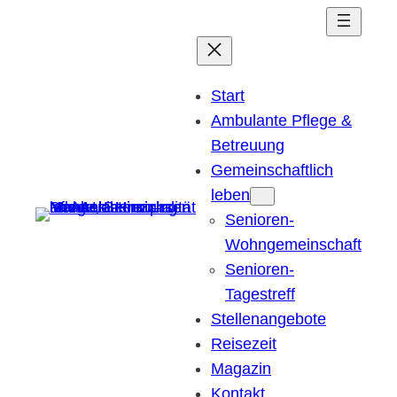
Zum
Inhalt
springen
Start
Ambulante Pflege &
Betreuung
Gemeinschaftlich
leben
Senioren-
Wohngemeinschaft
Senioren-
Tagestreff
Stellenangebote
Reisezeit
Magazin
Kontakt