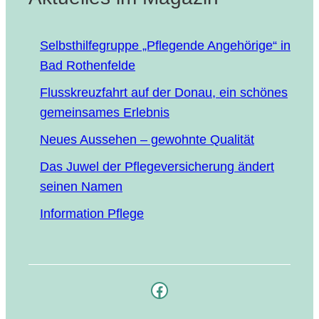
Selbst­hil­fe­grup­pe „Pfle­gen­de Ange­hö­ri­ge“ in
Bad Rothenfelde
Fluss­kreuz­fahrt auf der Donau, ein schö­nes
gemein­sa­mes Erlebnis
Neu­es Aus­se­hen – gewohn­te Qualität
Das Juwel der Pfle­ge­ver­si­che­rung ändert
sei­nen Namen
Infor­ma­ti­on Pflege
Facebook