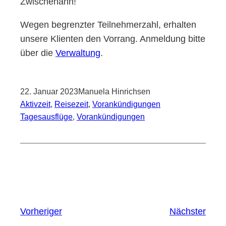
Zwischenahn!
Wegen begrenz­ter Teil­neh­mer­zahl, erhal­ten
unse­re Kli­en­ten den Vor­rang. Anmel­dung bit­te
über die
Ver­wal­tung
.
22. Januar 2023
Manuela Hinrichsen
Aktivzeit
, 
Reisezeit
, 
Vorankündigungen
Tagesausflüge
, 
Vorankündigungen
Vorheriger
Nächster