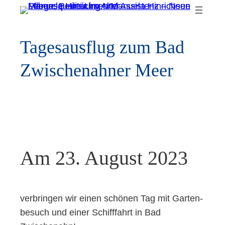
Zum
Inhalt
springen
Tages­aus­flug zum Bad
Zwi­schen­ah­ner Meer
Am 23. August 2023
ver­brin­gen wir einen schö­nen Tag mit Gar­ten­
be­such und einer Schiff­fahrt in Bad