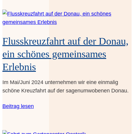
e
x
t
­
Fluss­kreuz­fahrt auf der Donau,
s
u
ein schö­nes gemein­sa­mes
­
Erlebnis
c
h
Im Mai/Juni 2024 unter­neh­men wir eine ein­ma­lig
e
schö­ne Kreuz­fahrt auf der sagen­um­wo­be­nen Donau.
Bei­trag lesen