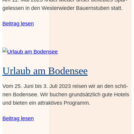
gel­es­sen in den Wes­ter­wie­der Bau­ern­stu­ben statt.
Bei­trag lesen
Urlaub am Bodensee
Vom 25. Juni bis 3. Juli 2023 rei­sen wir an den schö­
nen Boden­see. Wir buchen grund­sätz­lich gute Hotels
und bie­ten ein attrak­ti­ves Programm.
Bei­trag lesen