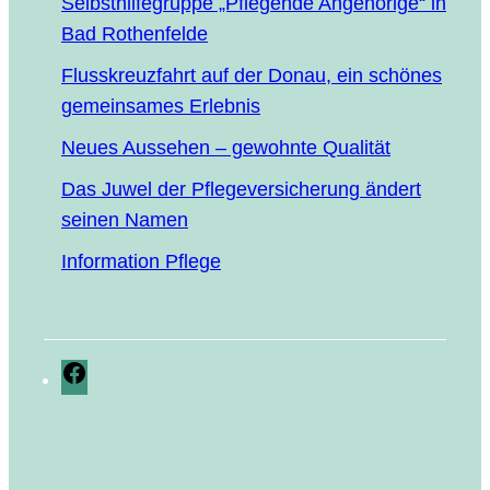
Selbst­hil­fe­grup­pe „Pfle­gen­de Ange­hö­ri­ge“ in
Bad Rothenfelde
Fluss­kreuz­fahrt auf der Donau, ein schö­nes
gemein­sa­mes Erlebnis
Neu­es Aus­se­hen – gewohn­te Qualität
Das Juwel der Pfle­ge­ver­si­che­rung ändert
sei­nen Namen
Infor­ma­ti­on Pflege
Facebook