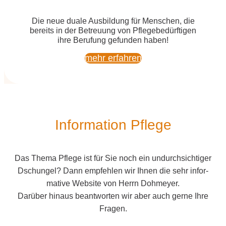
Die neue dua­le Aus­bil­dung für Men­schen, die
bereits
in der Betreu­ung von Pfle­ge­be­dürf­ti­gen
ihre Beru­fung gefun­den haben!
mehr erfah­ren
Infor­ma­ti­on Pflege
Das The­ma Pfle­ge ist für Sie noch ein undurch­sich­ti­ger
Dschun­gel? Dann emp­feh­len wir Ihnen die sehr infor­
ma­ti­ve Web­site von Herrn Doh­mey­er.
Dar­über hin­aus beant­wor­ten wir aber auch ger­ne Ihre
Fragen.