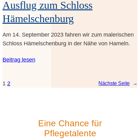
Aus­flug zum Schloss
Hämelschenburg
Am 14. Sep­tem­ber 2023 fah­ren wir zum male­ri­schen
Schloss Hämel­schen­burg in der Nähe von Hameln.
Bei­trag lesen
1
2
Nächs­te Sei­te
→
Eine Chan­ce für
Pflegetalente