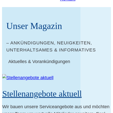
Unser Maga­zin
– ANKÜN­DI­GUN­GEN, NEU­IG­KEI­TEN,
UNTER­HALT­SA­MES & INFORMATIVES
Aktu­el­les & Vorankündigungen
Stel­len­an­ge­bo­te aktuell
Wir bau­en unse­re Ser­vice­an­ge­bo­te aus und möch­ten