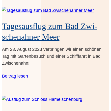
Tages­aus­flug zum Bad Zwi­
schen­ah­ner Meer
Am 23. August 2023 ver­brin­gen wir einen schö­nen
Tag mit Gar­ten­be­such und einer Schiff­fahrt in Bad
Zwischenahn!
Bei­trag lesen