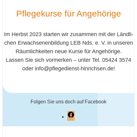
Pfle­ge­kur­se für Angehörige
Im Herbst 2023
star­ten wir zusam­men mit der Länd­li­
chen Erwach­se­nen­bil­dung LEB Nds. e. V. in unse­ren
Räum­lich­kei­ten
neue Kur­se für Ange­hö­ri­ge
.
Las­sen Sie sich vor­mer­ken – unter Tel. 05424 3574
oder info@pflegedienst-hinrichsen.de!
Fol­gen Sie uns doch auf Facebook
F
a
c