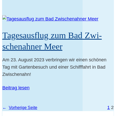
Tages­aus­flug zum Bad Zwi­
schen­ah­ner Meer
Am 23. August 2023 ver­brin­gen wir einen schö­nen
Tag mit Gar­ten­be­such und einer Schiff­fahrt in Bad
Zwischenahn!
Bei­trag lesen
1
2
←
Vor­he­ri­ge Seite