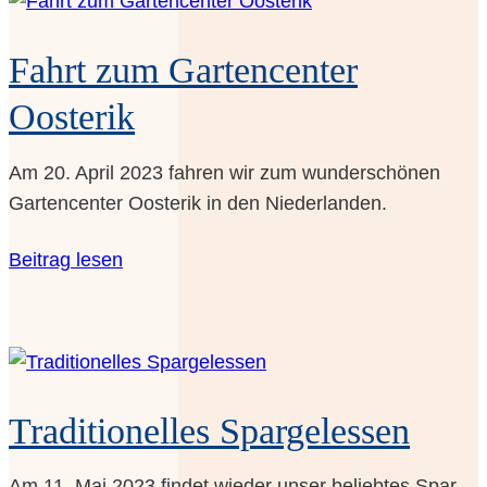
Fahrt zum Gar­ten­cen­ter
Oosterik
Am 20. April 2023 fah­ren wir zum wun­der­schö­nen
Gar­ten­cen­ter Oos­te­rik in den Niederlanden.
Bei­trag lesen
Tra­di­tio­nel­les Spargelessen
Am 11. Mai 2023 fin­det wie­der unser belieb­tes Spar­