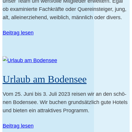
unser Team um wert­vol­le Mit­glie­der erwei­tern. Egal
ob exami­nier­te Fach­kräf­te oder Quer­ein­stei­ger, jung,
alt, allein­er­zie­hend, weib­lich, männ­lich oder divers.
Bei­trag lesen
Urlaub am Bodensee
Vom 25. Juni bis 3. Juli 2023 rei­sen wir an den schö­
nen Boden­see. Wir buchen grund­sätz­lich gute Hotels
und bie­ten ein attrak­ti­ves Programm.
Bei­trag lesen