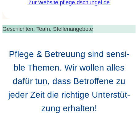
Zur Web­site pflege-dschungel.de
Geschich­ten, Team, Stellenangebote
Pfle­ge & Betreu­ung sind sen­si­
ble The­men. Wir wol­len alles
dafür tun, dass Betrof­fe­ne zu
jeder Zeit die rich­ti­ge Unter­stüt­
zung erhalten!