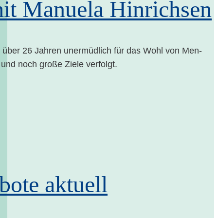
mit Manue­la Hinrichsen
t über 26 Jah­ren uner­müd­lich für das Wohl von Men­
 und noch gro­ße Zie­le verfolgt.
­bo­te aktuell