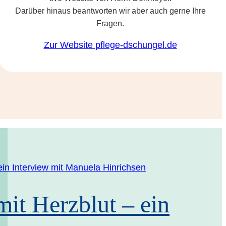
Dar­über hin­aus beant­wor­ten wir aber auch ger­ne Ihre
Fragen.
Zur Web­site pflege-dschungel.de
it Herz­blut – ein