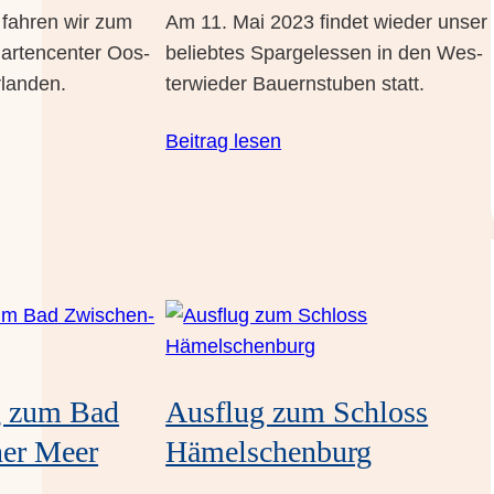
fah­ren wir zum
Am 11. Mai 2023 fin­det wie­der unser
r­ten­cen­ter Oos­
belieb­tes Spar­gel­es­sen in den Wes­
rlanden.
ter­wie­der Bau­ern­stu­ben statt.
Bei­trag lesen
ug zum Bad
Aus­flug zum Schloss
ner Meer
Hämelschenburg