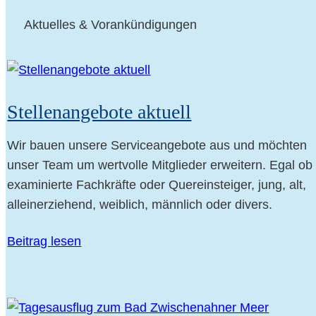
Aktu­el­les & Vorankündigungen
Stel­len­an­ge­bo­te aktuell
Wir bau­en unse­re Ser­vice­an­ge­bo­te aus und möch­ten
unser Team um wert­vol­le Mit­glie­der erwei­tern. Egal ob
exami­nier­te Fach­kräf­te oder Quer­ein­stei­ger, jung, alt,
allein­er­zie­hend, weib­lich, männ­lich oder divers.
Bei­trag lesen