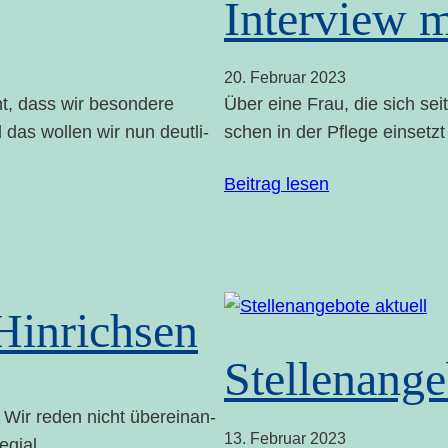
Inter­view 
20. Febru­ar 2023
t, dass wir beson­de­re
Über eine Frau, die sich sei
 das wol­len wir nun deut­li­
schen in der Pfle­ge ein­setzt
Bei­trag lesen
 Hinrichsen
Stel­len­an­ge
t. Wir reden nicht über­ein­an­
13. Febru­ar 2023
legial.