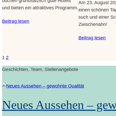
buchen grund­sätz­lich gute Hotels
Am 23. August 2023
und bie­ten ein attrak­ti­ves Programm.
einen schö­nen Tag
such und einer Sch
Bei­trag lesen
Zwischenahn!
Bei­trag lesen
1
2
Geschich­ten, Team, Stellenangebote
Neu­es Aus­se­hen – gew