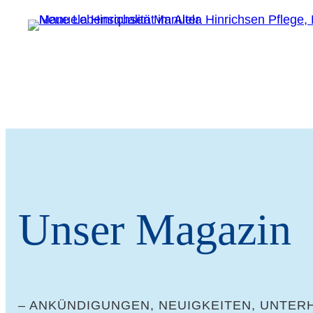
Unser Maga­zin
– ANKÜN­DI­GUN­GEN, NEU­IG­KEI­TEN, UNTE