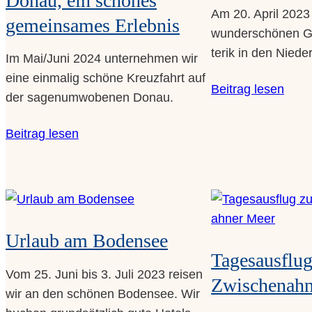
Am 20. April 2023 
gemein­sa­mes Erlebnis
wun­der­schö­nen Ga
te­rik in den Niede
Im Mai/Juni 2024 unter­neh­men wir
eine ein­ma­lig schö­ne Kreuz­fahrt auf
Bei­trag lesen
der sagen­um­wo­be­nen Donau.
Bei­trag lesen
Urlaub am Bodensee
Tages­aus­fl
Vom 25. Juni bis 3. Juli 2023 rei­sen
Zwi­schen­ah­
wir an den schö­nen Boden­see. Wir