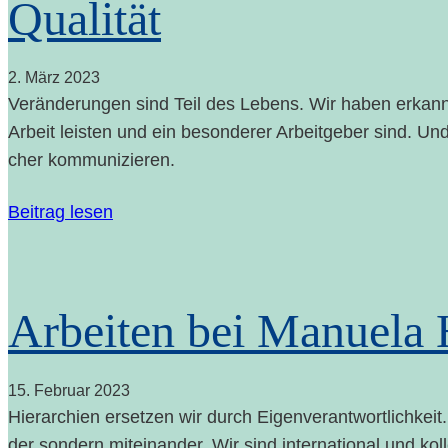
Qualität
2. März 2023
Ver­än­de­run­gen sind Teil des Lebens. Wir haben erkann
Arbeit leis­ten und ein beson­de­rer Arbeit­ge­ber sind. Und
cher kommunizieren.
Bei­trag lesen
Arbei­ten bei Manue­la
15. Febru­ar 2023
Hier­ar­chien erset­zen wir durch Eigen­ver­ant­wort­lich­kei
der son­dern mit­ein­an­der. Wir sind inter­na­tio­nal und kol