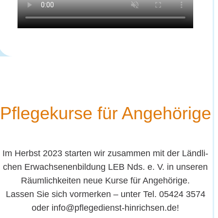
Pfle­ge­kur­se für Angehörige
Im Herbst 2023
star­ten wir zusam­men mit der Länd­li­
chen Erwach­se­nen­bil­dung LEB Nds. e. V. in unse­ren
Räum­lich­kei­ten
neue Kur­se für Ange­hö­ri­ge
.
Las­sen Sie sich vor­mer­ken – unter Tel. 05424 3574
oder info@pflegedienst-hinrichsen.de!