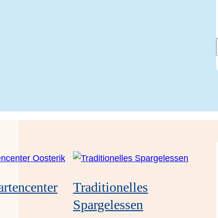
­ten­cen­ter
Tra­di­tio­nel­les
Spargelessen