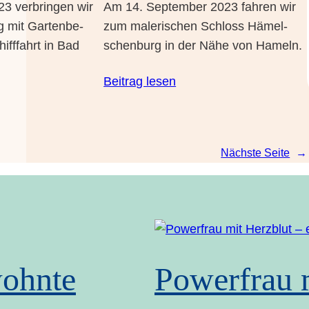
 ver­brin­gen wir
Am 14. Sep­tem­ber 2023 fah­ren wir
 mit Gar­ten­be­
zum male­ri­schen Schloss Hämel­
iff­fahrt in Bad
schen­burg in der Nähe von Hameln.
Bei­trag lesen
Nächs­te Sei­te
→
ohn­te
Power­frau m