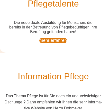
Pflegetalente
c
h
e
Die neue dua­le Aus­bil­dung für Men­schen, die
bereits
in der Betreu­ung von Pfle­ge­be­dürf­ti­gen
ihre
Beru­fung gefun­den haben!
mehr erfah­ren
Infor­ma­ti­on Pflege
Das The­ma Pfle­ge ist für Sie noch ein undurch­sich­ti­ger
Dschun­gel? Dann emp­feh­len wir Ihnen die sehr infor­ma­
ti­ve Web­site von Herrn Doh­mey­er.