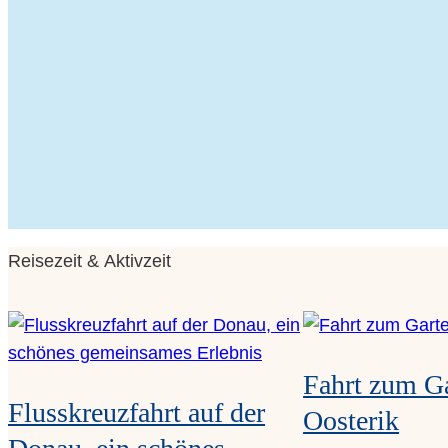
Rei­se­zeit & Aktivzeit
Fahrt zum Gar
Fluss­kreuz­fahrt auf der
Oosterik
Donau, ein schö­nes