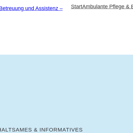
Start
Ambulante Pflege & 
R­HALT­SA­MES & INFORMATIVES