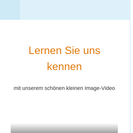
Ler­nen Sie uns
kennen
mit unse­rem schö­nen klei­nen Image-Video