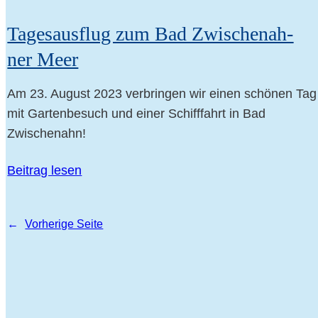
Tages­aus­flug zum Bad Zwi­schen­ah­
ner Meer
Am 23. August 2023 ver­brin­gen wir einen schö­nen Tag
mit Gar­ten­be­such und einer Schiff­fahrt in Bad
Zwischenahn!
Bei­trag lesen
←
Vor­he­ri­ge Seite