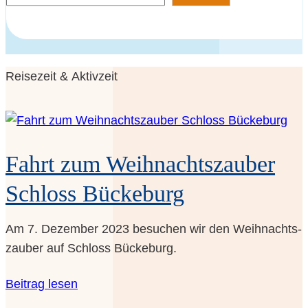
o
l
l
­
Rei­se­zeit & Aktivzeit
t
e
x
t
Fahrt zum Weih­nachts­zau­ber
­
s
Schloss Bückeburg
u
­
Am 7. Dezem­ber 2023 besu­chen wir den Weih­nachts­
c
zau­ber auf Schloss Bückeburg.
h
e
Bei­trag lesen