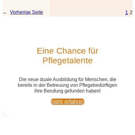
1
2
←
Vor­he­ri­ge Seite
Eine Chan­ce für
Pflegetalente
Die neue dua­le Aus­bil­dung für Men­schen, die
bereits
in der Betreu­ung von Pfle­ge­be­dürf­ti­gen
ihre Beru­fung gefun­den haben!
mehr erfah­ren