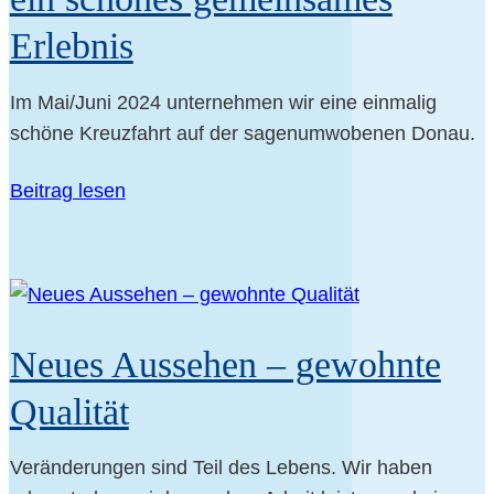
Erlebnis
Im Mai/Juni 2024 unter­neh­men wir eine ein­ma­lig
schö­ne Kreuz­fahrt auf der sagen­um­wo­be­nen Donau.
Bei­trag lesen
Neu­es Aus­se­hen – gewohn­te
Qualität
Ver­än­de­run­gen sind Teil des Lebens. Wir haben