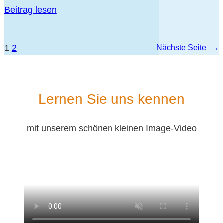
Bei­trag lesen
1
2
Nächs­te Sei­te
→
Ler­nen Sie uns kennen
mit unse­rem schö­nen klei­nen Image-Video