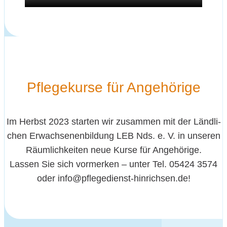
Pfle­ge­kur­se für Angehörige
Im Herbst 2023
star­ten wir zusam­men mit der Länd­li­
chen Erwach­se­nen­bil­dung LEB Nds. e. V. in unse­ren
Räum­lich­kei­ten
neue Kur­se für Ange­hö­ri­ge
.
Las­sen Sie sich vor­mer­ken – unter Tel. 05424 3574
oder info@pflegedienst-hinrichsen.de!