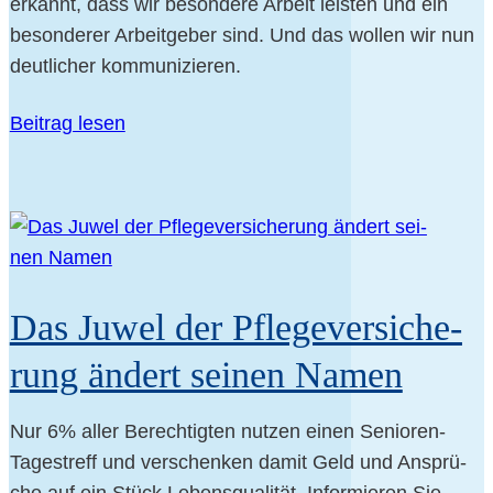
erkannt, dass wir beson­de­re Arbeit leis­ten und ein
beson­de­rer Arbeit­ge­ber sind. Und das wol­len wir nun
deut­li­cher kommunizieren.
Bei­trag lesen
Das Juwel der Pfle­ge­ver­si­che­
rung ändert sei­nen Namen
Nur 6% aller Berech­tig­ten nut­zen einen Senioren-
Tagestreff und ver­schen­ken damit Geld und Ansprü­