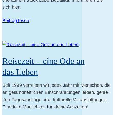
che auf ein Stück Lebens­qua­li­tät. Infor­mie­ren Sie
sich hier.
Bei­trag lesen
Rei­se­zeit – eine Ode an
das Leben
Seit 1999 ver­rei­sen wir jedes Jahr mit Men­schen, die
an gesund­heit­li­chen Ein­schrän­kun­gen lei­den, genie­
ßen Tages­aus­flü­ge oder kul­tu­rel­le Ver­an­stal­tun­gen.
Eine tol­le Mög­lich­keit für klei­ne Auszeiten!