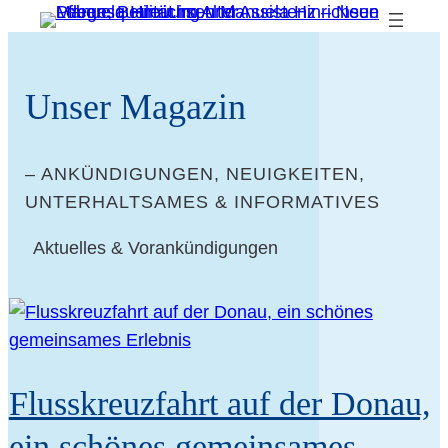
Unser Maga­zin
– ANKÜN­DI­GUN­GEN, NEU­IG­KEI­TEN,
UNTER­HALT­SA­MES & INFORMATIVES
Aktu­el­les & Vorankündigungen
Fluss­kreuz­fahrt auf der Donau,
ein schö­nes gemein­sa­mes