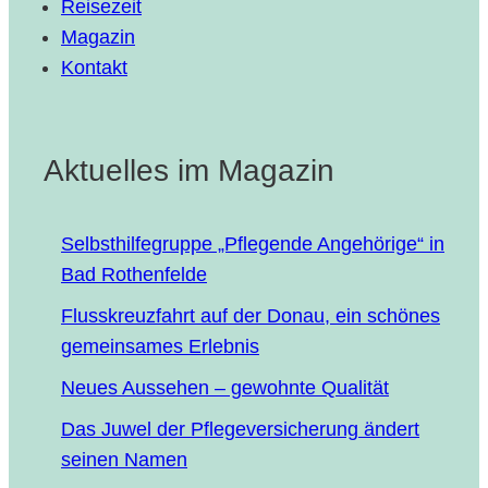
Reisezeit
Magazin
Kontakt
Aktuelles im Magazin
Selbst­hil­fe­grup­pe „Pfle­gen­de Ange­hö­ri­ge“ in
Bad Rothenfelde
Fluss­kreuz­fahrt auf der Donau, ein schö­nes
gemein­sa­mes Erlebnis
Neu­es Aus­se­hen – gewohn­te Qualität
Das Juwel der Pfle­ge­ver­si­che­rung ändert
sei­nen Namen