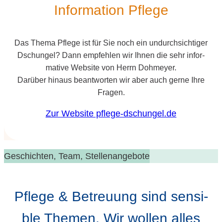
Infor­ma­ti­on Pflege
Das The­ma Pfle­ge ist für Sie noch ein undurch­sich­ti­ger
Dschun­gel? Dann emp­feh­len wir Ihnen die sehr infor­
ma­ti­ve Web­site von Herrn Doh­mey­er.
Dar­über hin­aus beant­wor­ten wir aber auch ger­ne Ihre
Fragen.
Zur Web­site pflege-dschungel.de
Geschich­ten, Team, Stellenangebote
Pfle­ge & Betreu­ung sind sen­si­
ble The­men. Wir wol­len alles