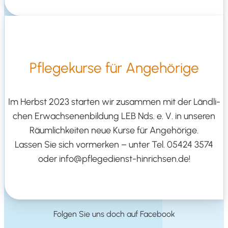
Pfle­ge­kur­se für Angehörige
Im Herbst 2023
star­ten wir zusam­men mit der Länd­li­
chen Erwach­se­nen­bil­dung LEB Nds. e. V. in unse­ren
Räum­lich­kei­ten
neue Kur­se für Ange­hö­ri­ge
.
Las­sen Sie sich vor­mer­ken – unter Tel. 05424 3574
oder info@pflegedienst-hinrichsen.de!
Fol­gen Sie uns doch auf Facebook