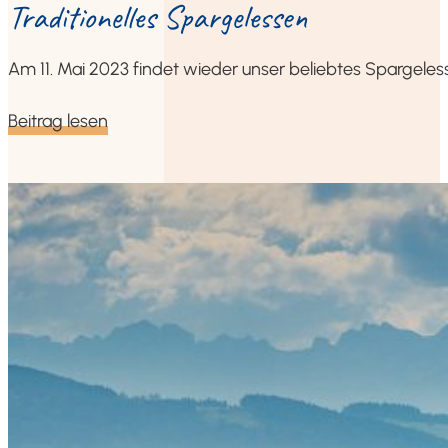
Tra­di­tio­nel­les Spargelessen
Am 11. Mai 2023 fin­det wie­der unser belieb­tes Spar­gel­es­
Bei­trag lesen