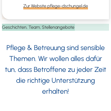
Zur Web­site pflege-dschungel.de
Geschich­ten, Team, Stellenangebote
Pfle­ge & Betreu­ung sind sen­si­ble
The­men. Wir wol­len alles dafür
tun, dass Betrof­fe­ne zu jeder Zeit
die rich­ti­ge Unter­stüt­zung
erhalten!