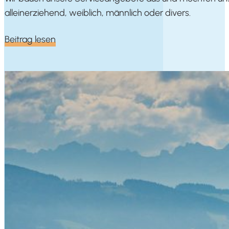
allein­er­zie­hend, weib­lich, männ­lich oder divers.
Bei­trag lesen