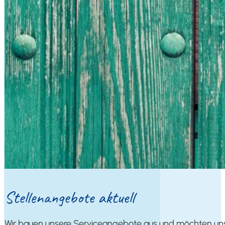
Stel­len­an­ge­bo­te aktuell
Wir bau­en unse­re Ser­vice­an­ge­bo­te aus und möch­ten unse