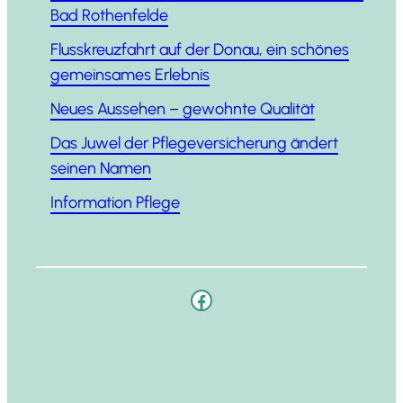
Bad Rothenfelde
Fluss­kreuz­fahrt auf der Donau, ein schö­nes
gemein­sa­mes Erlebnis
Neu­es Aus­se­hen – gewohn­te Qualität
Das Juwel der Pfle­ge­ver­si­che­rung ändert
sei­nen Namen
Infor­ma­ti­on Pflege
Facebook