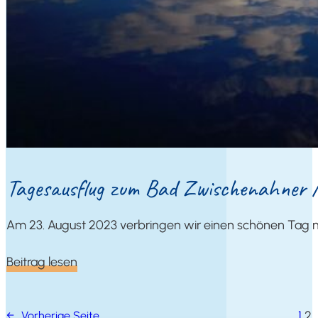
Tages­aus­flug zum Bad Zwi­schen­ah­ner
Am 23. August 2023 ver­brin­gen wir einen schö­nen Tag m
Bei­trag lesen
1
2
←
Vor­he­ri­ge Seite