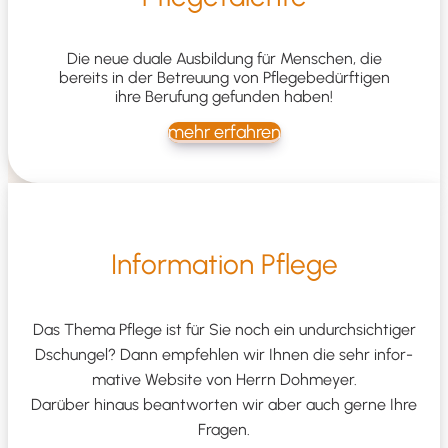
Die neue dua­le Aus­bil­dung für Men­schen, die
bereits
in der Betreu­ung von Pfle­ge­be­dürf­ti­gen
ihre Beru­fung gefun­den haben!
mehr erfah­ren
Infor­ma­ti­on Pflege
Das The­ma Pfle­ge ist für Sie noch ein undurch­sich­ti­ger
Dschun­gel? Dann emp­feh­len wir Ihnen die sehr infor­
ma­ti­ve Web­site von Herrn Doh­mey­er.
Dar­über hin­aus beant­wor­ten wir aber auch ger­ne Ihre
Fragen.