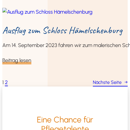
Aus­flug zum Schloss Hämelschenburg
Am 14. Sep­tem­ber 2023 fah­ren wir zum male­ri­schen S
Bei­trag lesen
1
2
Nächs­te Sei­te
→
Eine Chan­ce für
Pflegetalente