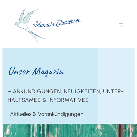
Unser Maga­zin
– ANKÜN­DI­GUN­GEN, NEU­IG­KEI­TEN, UNTER­
HALT­SA­MES & INFORMATIVES
Aktu­el­les & Vorankündigungen