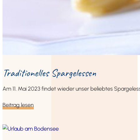
Tra­di­tio­nel­les Spargelessen
Am 11. Mai 2023 fin­det wie­der unser belieb­tes Spar­gel­es­
Bei­trag lesen