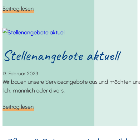
Bei­trag lesen
Stel­len­an­ge­bo­te aktuell
13. Febru­ar 2023
Wir bau­en unse­re Ser­vice­an­ge­bo­te aus und möch­ten unser
lich, männ­lich oder divers.
Bei­trag lesen