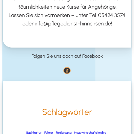
Räum­lich­kei­ten
neue Kur­se für Ange­hö­ri­ge
.
Las­sen Sie sich vor­mer­ken – unter Tel. 05424 3574
oder info@pflegedienst-hinrichsen.de!
Fol­gen Sie uns doch auf Facebook
Face­book
Schlag­wör­ter
Buch­hal­ter
Fah­rer
Fort­bil­dung
Haus­wirt­schafts­kräf­te