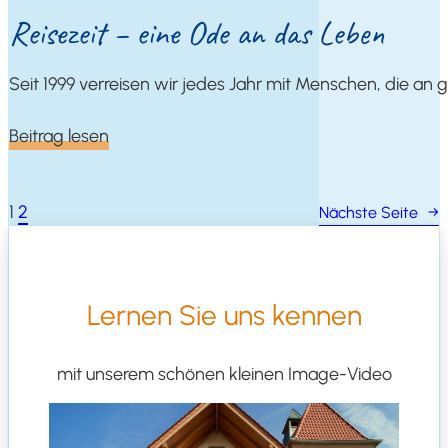
Rei­se­zeit – eine Ode an das Leben
Seit 1999 ver­rei­sen wir jedes Jahr mit Men­schen, die an gesun
Bei­trag lesen
1
2
Nächs­te Sei­te
→
Ler­nen Sie uns kennen
mit unse­rem schö­nen klei­nen Image-Video