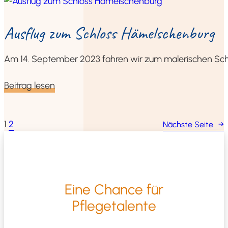
Aus­flug zum Schloss Hämelschenburg
Am 14. Sep­tem­ber 2023 fah­ren wir zum male­ri­schen S
Bei­trag lesen
1
2
Nächs­te Sei­te
→
Eine Chan­ce für
Pflegetalente