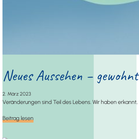
Neu­es Aus­se­hen – gewohn­t
2. März 2023
Ver­än­de­run­gen sind Teil des Lebens. Wir haben erkannt, 
Bei­trag lesen