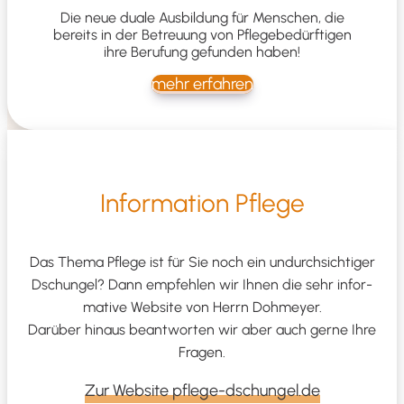
Die neue dua­le Aus­bil­dung für Men­schen, die
bereits
in der Betreu­ung von Pfle­ge­be­dürf­ti­gen
ihre Beru­fung gefun­den haben!
mehr erfah­ren
Infor­ma­ti­on Pflege
Das The­ma Pfle­ge ist für Sie noch ein undurch­sich­ti­ger
Dschun­gel? Dann emp­feh­len wir Ihnen die sehr infor­
ma­ti­ve Web­site von Herrn Doh­mey­er.
Dar­über hin­aus beant­wor­ten wir aber auch ger­ne Ihre
Fragen.
Zur Web­site pflege-dschungel.de