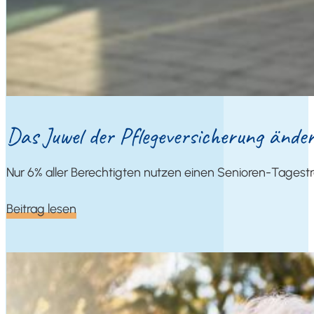
Das Juwel der Pfle­ge­ver­si­che­rung änd
Nur 6% aller Berech­tig­ten nut­zen einen Senioren-Tagestre
Bei­trag lesen