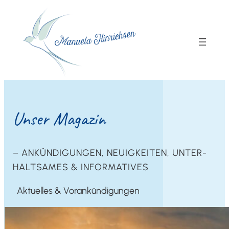
Unser Maga­zin
– ANKÜN­DI­GUN­GEN, NEU­IG­KEI­TEN, UNTER­
HALT­SA­MES & INFORMATIVES
Aktu­el­les & Vorankündigungen