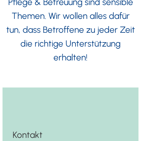
Pfle­ge & Betreu­ung sind sen­si­ble
The­men. Wir wol­len alles dafür
tun, dass Betrof­fe­ne zu jeder Zeit
die rich­ti­ge Unter­stüt­zung
erhalten!
Kontakt