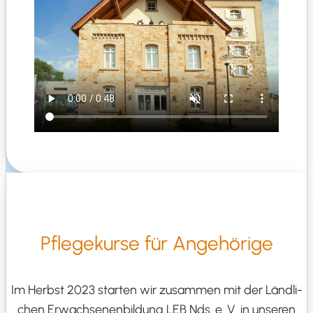
Pfle­ge­kur­se für Angehörige
Im Herbst 2023
star­ten wir zusam­men mit der Länd­li­
chen Erwach­se­nen­bil­dung LEB Nds. e. V. in unse­ren