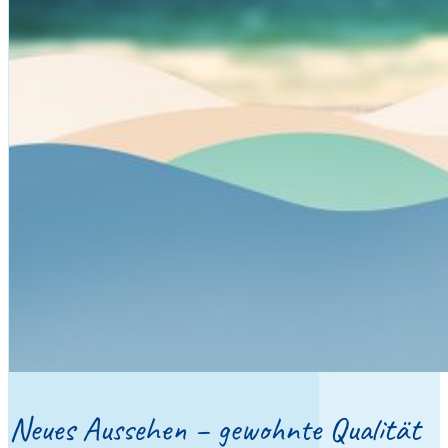
Neu­es Aus­se­hen – gewohn­te Qualität