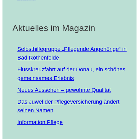
Aktuelles im Magazin
Selbst­hil­fe­grup­pe „Pfle­gen­de Ange­hö­ri­ge“ in
Bad Rothenfelde
Fluss­kreuz­fahrt auf der Donau, ein schö­nes
gemein­sa­mes Erlebnis
Neu­es Aus­se­hen – gewohn­te Qualität
Das Juwel der Pfle­ge­ver­si­che­rung ändert
sei­nen Namen
Infor­ma­ti­on Pflege