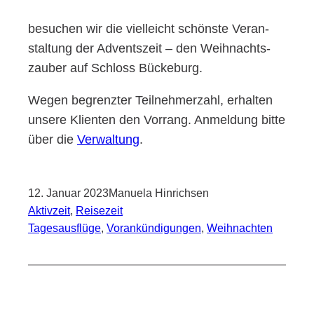
besu­chen wir die viel­leicht schöns­te Ver­an­
stal­tung der Advents­zeit – den Weih­nachts­
zau­ber auf Schloss Bückeburg.
Wegen begrenz­ter Teil­neh­mer­zahl, erhal­ten
unse­re Kli­en­ten den Vor­rang. Anmel­dung bit­te
über die
Ver­wal­tung
.
12. Januar 2023
Manuela Hinrichsen
Aktivzeit
, 
Reisezeit
Tagesausflüge
, 
Vorankündigungen
, 
Weihnachten