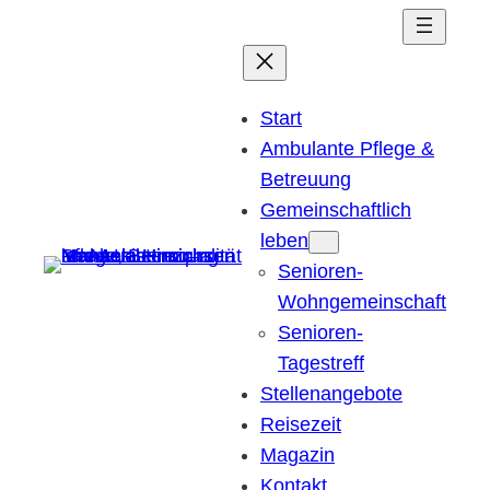
Zum
Inhalt
springen
Start
Ambulante Pflege &
Betreuung
Gemeinschaftlich
leben
Senioren-
Wohngemeinschaft
Senioren-
Tagestreff
Stellenangebote
Reisezeit
Magazin
Kontakt